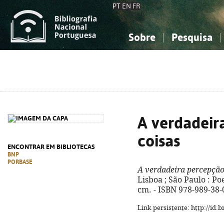
PT
EN
FR
Sobre
Pesquisa
Sobre a Bibliografia Nacional
Simples
Conhecimento, Informação...
Conhecimento, Informação...
Combinada
A
Ciências sociais...
Ciências sociais...
Arte, desporto...
Arte, desporto...
A verdadeir
coisas
ENCONTRAR EM BIBLIOTECAS
BNP
PORBASE
A verdadeira percepção
Lisboa ; São Paulo : Poe
cm. - ISBN 978-989-38-
Link persistente: http://id