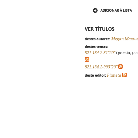
ADICIONAR À LISTA
VER TÍTULOS
destes autores:
Megan Maxwe
destes temas:
821.134.2-31"20"
(poesia, tea
821.134.2-993"20"
deste editor:
Planeta