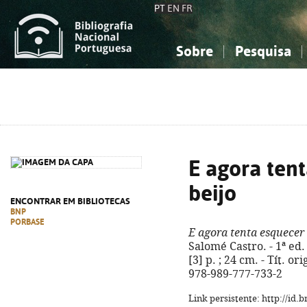
PT
EN
FR
Sobre
Pesquisa
Sobre a Bibliografia Nacional
Simples
Conhecimento, Informação...
Conhecimento, Informação...
Combinada
A
Ciências sociais...
Ciências sociais...
Arte, desporto...
Arte, desporto...
E agora ten
beijo
ENCONTRAR EM BIBLIOTECAS
BNP
PORBASE
E agora tenta esquecer
Salomé Castro. - 1ª ed. 
[3] p. ; 24 cm. - Tít. o
978-989-777-733-2
Link persistente: http://id