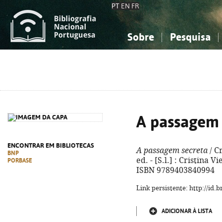
PT
EN
FR
Sobre
Pesquisa
Sobre a Bibliografia Nacional
Simples
Conhecimento, Informação...
Conhecimento, Informação...
Combinada
A
Ciências sociais...
Ciências sociais...
Arte, desporto...
Arte, desporto...
A passagem 
ENCONTRAR EM BIBLIOTECAS
A passagem secreta
/ Cr
BNP
ed. - [S.l.] : Cristina Vi
PORBASE
ISBN 9789403840994
Link persistente: http://id
ADICIONAR À LISTA