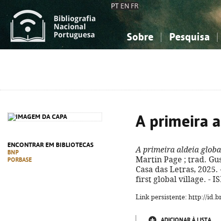
PT
EN
FR
Sobre
Pesquisa
Sobre a Bibliografia Nacional
Simples
Conhecimento, Informação...
Conhecimento, Informação...
Combinada
A
Ciências sociais...
Ciências sociais...
Arte, desporto...
Arte, desporto...
A primeira a
ENCONTRAR EM BIBLIOTECAS
A primeira aldeia globa
BNP
Martin Page ; trad. Gus
PORBASE
Casa das Letras, 2025. - 
first global village. -
Link persistente: http://id
ADICIONAR À LISTA