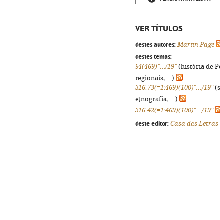
VER TÍTULOS
destes autores:
Martin Page
destes temas:
94(469)".../19"
(história de 
regionais, ...)
316.73(=1:469)(100)".../19"
(s
etnografia, ...)
316.42(=1:469)(100)".../19"
deste editor:
Casa das Letras