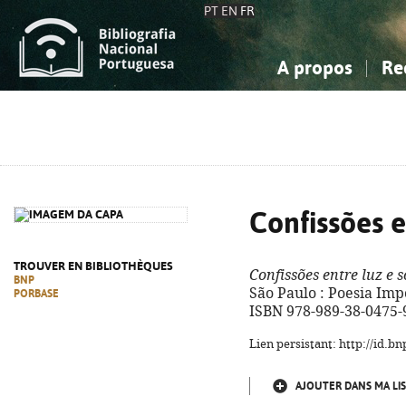
PT
EN
FR
A propos
Re
La Bibliographie Nationale
Simple
Connaissance, Information...
Connaissance, Information...
Avancée
Mes 
Sciences sociales...
Sciences sociales...
Arts, sport...
Arts, sport...
Confissões 
TROUVER EN BIBLIOTHÈQUES
Confissões entre luz e 
BNP
São Paulo : Poesia Impos
PORBASE
ISBN 978-989-38-0475-
Lien persistant: http://id.
AJOUTER DANS MA LIS