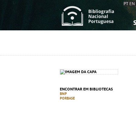
PT
EN
S
S
C
C
C
C
A
A
ENCONTRAR EM BIBLIOTECAS
BNP
PORBASE