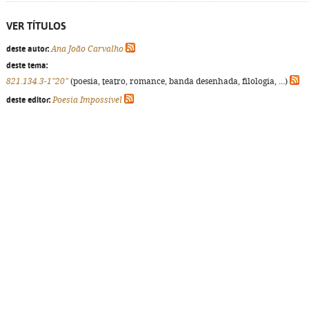
VER TÍTULOS
deste autor:
Ana João Carvalho
deste tema:
821.134.3-1"20"
(poesia, teatro, romance, banda desenhada, filologia, ...)
deste editor:
Poesia Impossível