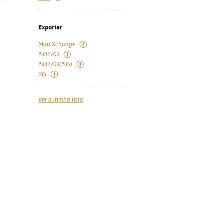
Exportar
MarcXchange
ISO2709
ISO2709(ISIS)
RIS
Ver a minha lista