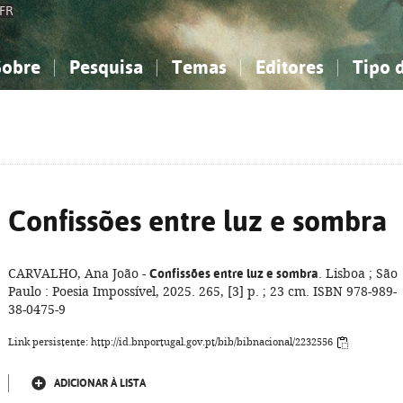
FR
Sobre
Pesquisa
Temas
Editores
Tipo 
obre a Bibliografia Nacional
imples
onhecimento, Informação...
onhecimento, Informação...
Combinada
A minha lista
Como utilizar
Filosofia, psicologia...
Filosofia, psicologia...
Perguntas frequente
iências sociais...
iências sociais...
Ciências exatas e naturais...
Ciências exatas e naturais...
rte, desporto...
rte, desporto...
Literatura, linguística...
Literatura, linguística...
Confissões entre luz e sombra
CARVALHO, Ana João -
Confissões entre luz e sombra
. Lisboa ; São
Paulo : Poesia Impossível, 2025. 265, [3] p. ; 23 cm. ISBN 978-989-
38-0475-9
Link persistente: http://id.bnportugal.gov.pt/bib/bibnacional/2232556
ADICIONAR À LISTA