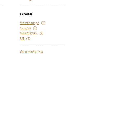
Exportar
MarcXchange
ISO2709
ISO2709(ISIS)
RIS
Ver a minha lista