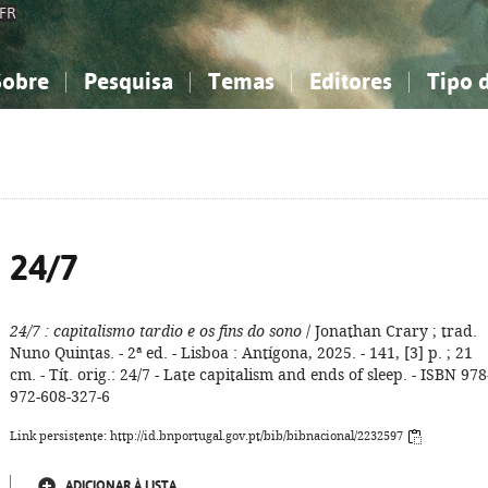
FR
Sobre
Pesquisa
Temas
Editores
Tipo 
obre a Bibliografia Nacional
imples
onhecimento, Informação...
onhecimento, Informação...
Combinada
A minha lista
Como utilizar
Filosofia, psicologia...
Filosofia, psicologia...
Perguntas frequente
iências sociais...
iências sociais...
Ciências exatas e naturais...
Ciências exatas e naturais...
rte, desporto...
rte, desporto...
Literatura, linguística...
Literatura, linguística...
24/7
24/7
: capitalismo tardio e os fins do sono
/ Jonathan Crary ; trad.
Nuno Quintas. - 2ª ed. - Lisboa : Antígona, 2025. - 141, [3] p. ; 21
cm. - Tít. orig.: 24/7 - Late capitalism and ends of sleep. - ISBN 978
972-608-327-6
Link persistente: http://id.bnportugal.gov.pt/bib/bibnacional/2232597
ADICIONAR À LISTA