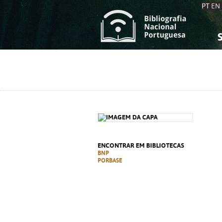
PT
EN
S
S
C
C
C
C
A
A
ENCONTRAR EM BIBLIOTECAS
BNP
PORBASE