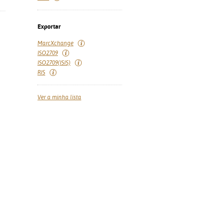
Exportar
MarcXchange
ISO2709
ISO2709(ISIS)
RIS
Ver a minha lista