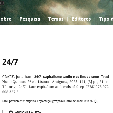
FR
Sobre
Pesquisa
Temas
Editores
Tipo 
obre a Bibliografia Nacional
imples
onhecimento, Informação...
onhecimento, Informação...
Combinada
A minha lista
Como utilizar
Filosofia, psicologia...
Filosofia, psicologia...
Perguntas frequente
iências sociais...
iências sociais...
Ciências exatas e naturais...
Ciências exatas e naturais...
rte, desporto...
rte, desporto...
Literatura, linguística...
Literatura, linguística...
24/7
CRARY, Jonathan -
24/7
: capitalismo tardio e os fins do sono
. Trad.
Nuno Quintas. 2ª ed. Lisboa : Antígona, 2025. 141, [3] p. ; 21 cm.
Tít. orig.: 24/7 - Late capitalism and ends of sleep. ISBN 978-972-
608-327-6
Link persistente: http://id.bnportugal.gov.pt/bib/bibnacional/2232597
ADICIONAR À LISTA