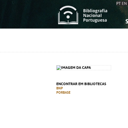
PT
EN
S
S
C
C
C
C
A
A
ENCONTRAR EM BIBLIOTECAS
BNP
PORBASE