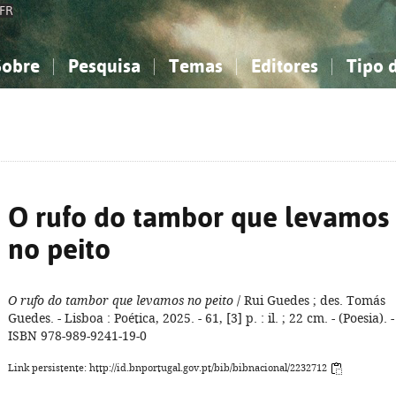
FR
Sobre
Pesquisa
Temas
Editores
Tipo 
obre a Bibliografia Nacional
imples
onhecimento, Informação...
onhecimento, Informação...
Combinada
A minha lista
Como utilizar
Filosofia, psicologia...
Filosofia, psicologia...
Perguntas frequente
iências sociais...
iências sociais...
Ciências exatas e naturais...
Ciências exatas e naturais...
rte, desporto...
rte, desporto...
Literatura, linguística...
Literatura, linguística...
O rufo do tambor que levamos
no peito
O rufo do tambor que levamos no peito
/ Rui Guedes ; des. Tomás
Guedes. - Lisboa : Poética, 2025. - 61, [3] p. : il. ; 22 cm. - (Poesia). -
ISBN 978-989-9241-19-0
Link persistente: http://id.bnportugal.gov.pt/bib/bibnacional/2232712