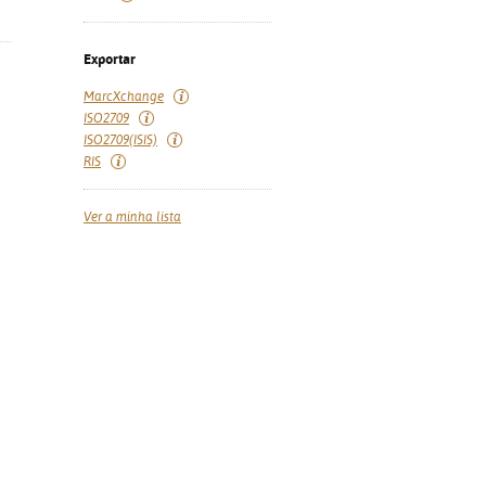
Exportar
MarcXchange
ISO2709
ISO2709(ISIS)
RIS
Ver a minha lista