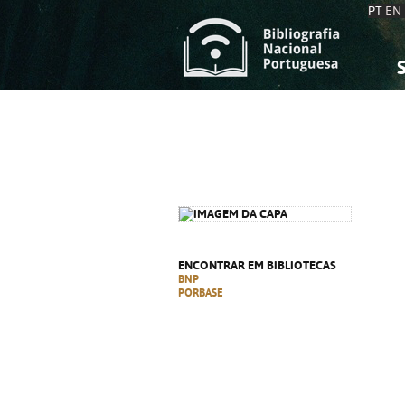
PT
EN
S
S
C
C
C
C
A
A
ENCONTRAR EM BIBLIOTECAS
BNP
PORBASE