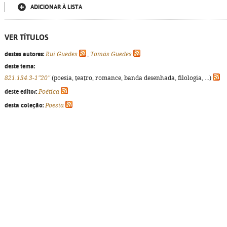
ADICIONAR À LISTA
VER TÍTULOS
destes autores:
Rui Guedes
,
Tomás Guedes
deste tema:
821.134.3-1"20"
(poesia, teatro, romance, banda desenhada, filologia, ...)
deste editor:
Poética
desta coleção:
Poesia