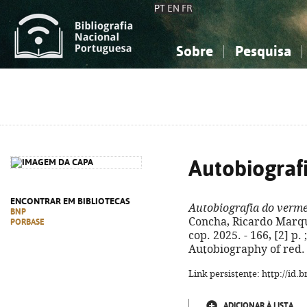
PT
EN
FR
Sobre
Pesquisa
Sobre a Bibliografia Nacional
Simples
Conhecimento, Informação...
Conhecimento, Informação...
Combinada
A
Ciências sociais...
Ciências sociais...
Arte, desporto...
Arte, desporto...
Autobiograf
ENCONTRAR EM BIBLIOTECAS
Autobiografia do verm
BNP
Concha, Ricardo Marques
PORBASE
cop. 2025. - 166, [2] p. ;
Autobiography of red. 
Link persistente: http://id
ADICIONAR À LISTA