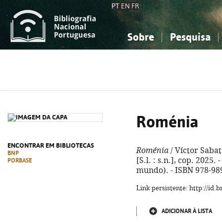
PT
EN
FR
Sobre
Pesquisa
Sobre a Bibliografia Nacional
Simples
Conhecimento, Informação...
Conhecimento, Informação...
Combinada
A
Ciências sociais...
Ciências sociais...
Arte, desporto...
Arte, desporto...
Roménia
ENCONTRAR EM BIBLIOTECAS
Roménia
/ Víctor Sabat
BNP
[S.l. : s.n.], cop. 2025. -
PORBASE
mundo). - ISBN 978-98
Link persistente: http://id
ADICIONAR À LISTA