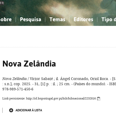
FR
Sobre
Pesquisa
Temas
Editores
Tipo 
obre a Bibliografia Nacional
imples
onhecimento, Informação...
onhecimento, Informação...
Combinada
A minha lista
Como utilizar
Filosofia, psicologia...
Filosofia, psicologia...
Perguntas frequente
iências sociais...
iências sociais...
Ciências exatas e naturais...
Ciências exatas e naturais...
rte, desporto...
rte, desporto...
Literatura, linguística...
Literatura, linguística...
Nova Zelândia
Nova Zelândia
/ Víctor Sabaté ; il. Ángel Coronado, Oriol Roca. - [S.
: s.n.], cop. 2025. - 31, [1] p. : il. ; 25 cm. - (Países do mundo). - IS
978-989-571-450-6
Link persistente: http://id.bnportugal.gov.pt/bib/bibnacional/2232816
ADICIONAR À LISTA