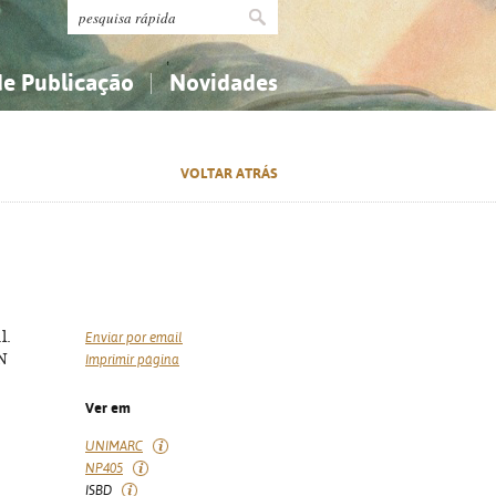
de Publicação
Novidades
s
Religião...
Religião...
VOLTAR ATRÁS
Ciências aplicadas...
Ciências aplicadas...
História, geografia, biografias...
História, geografia, biografias...
l.
Enviar por email
BN
Imprimir página
Ver em
UNIMARC
NP405
ISBD