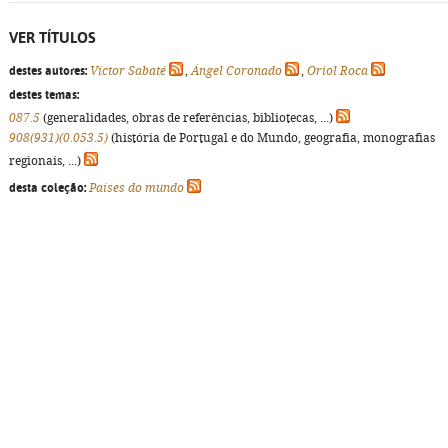
VER TÍTULOS
destes autores:
Víctor Sabaté
,
Ángel Coronado
,
Oriol Roca
destes temas:
087.5
(generalidades, obras de referências, bibliotecas, ...)
908(931)(0.053.5)
(história de Portugal e do Mundo, geografia, monografias
regionais, ...)
desta coleção:
Países do mundo