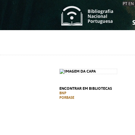
PT
EN
S
S
C
C
C
C
A
A
ENCONTRAR EM BIBLIOTECAS
BNP
PORBASE