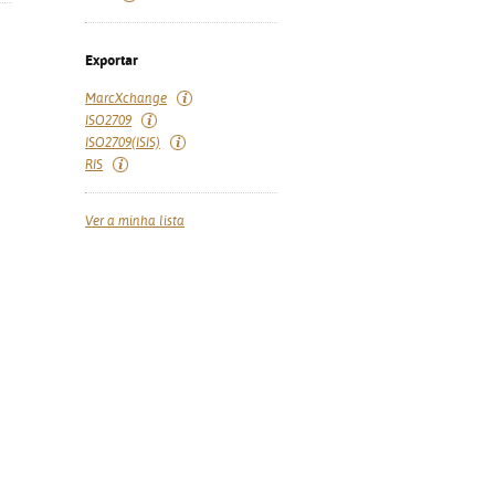
Exportar
MarcXchange
ISO2709
ISO2709(ISIS)
RIS
Ver a minha lista