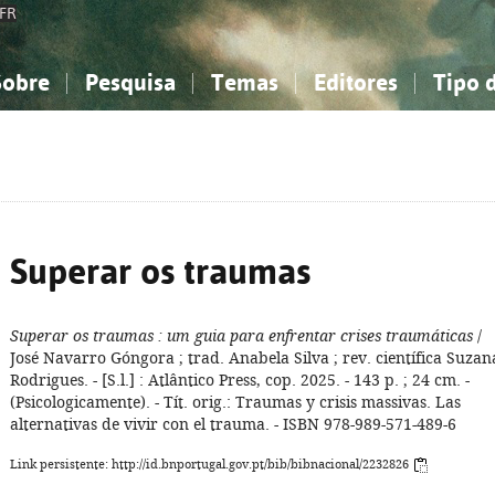
FR
Sobre
Pesquisa
Temas
Editores
Tipo 
obre a Bibliografia Nacional
imples
onhecimento, Informação...
onhecimento, Informação...
Combinada
A minha lista
Como utilizar
Filosofia, psicologia...
Filosofia, psicologia...
Perguntas frequente
iências sociais...
iências sociais...
Ciências exatas e naturais...
Ciências exatas e naturais...
rte, desporto...
rte, desporto...
Literatura, linguística...
Literatura, linguística...
Superar os traumas
Superar os traumas
: um guia para enfrentar crises traumáticas
/
José Navarro Góngora ; trad. Anabela Silva ; rev. científica Suzan
Rodrigues. - [S.l.] : Atlântico Press, cop. 2025. - 143 p. ; 24 cm. -
(Psicologicamente). - Tít. orig.: Traumas y crisis massivas. Las
alternativas de vivir con el trauma. - ISBN 978-989-571-489-6
Link persistente: http://id.bnportugal.gov.pt/bib/bibnacional/2232826