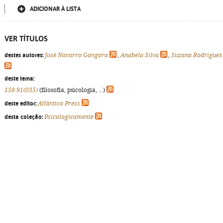
ADICIONAR À LISTA
VER TÍTULOS
destes autores:
José Navarro Góngora
,
Anabela Silva
,
Suzana Rodrigues
deste tema:
159.91(035)
(filosofia, psicologia, ...)
deste editor:
Atlântico Press
desta coleção:
Psicologicamente