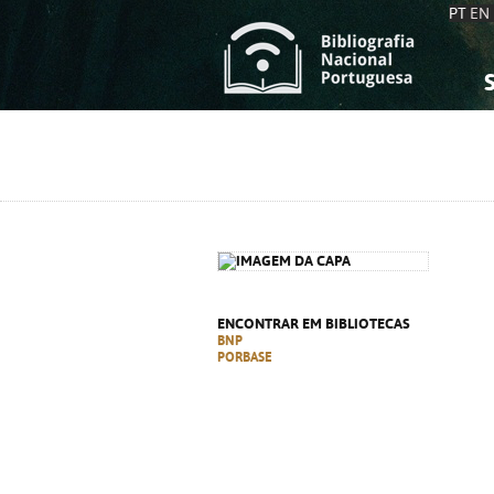
PT
EN
S
S
C
C
C
C
A
A
ENCONTRAR EM BIBLIOTECAS
BNP
PORBASE