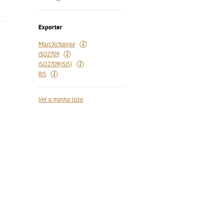
Exportar
MarcXchange
ISO2709
ISO2709(ISIS)
RIS
Ver a minha lista