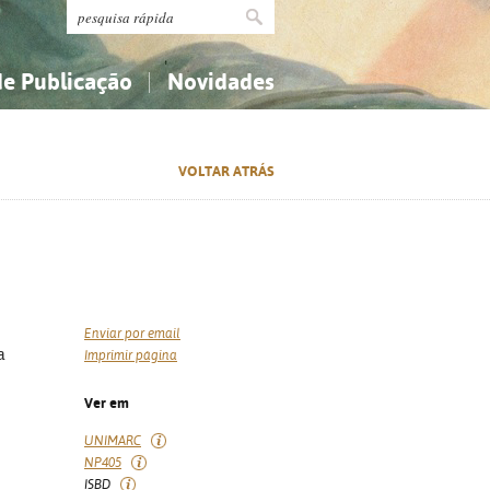
de Publicação
Novidades
s
Religião...
Religião...
VOLTAR ATRÁS
Ciências aplicadas...
Ciências aplicadas...
História, geografia, biografias...
História, geografia, biografias...
Enviar por email
a
Imprimir página
Ver em
UNIMARC
NP405
ISBD