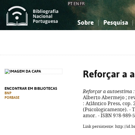
PT
EN
FR
Sobre
Pesquisa
Sobre a Bibliografia Nacional
Simples
Conhecimento, Informação...
Conhecimento, Informação...
Combinada
A
Ciências sociais...
Ciências sociais...
Arte, desporto...
Arte, desporto...
Reforçar a 
ENCONTRAR EM BIBLIOTECAS
Reforçar a autoestima
:
BNP
Alberto Abermejo ; rev.
PORBASE
: Atlântico Press, cop. 2
(Psicologicamente). - T
amor. - ISBN 978-989-
Link persistente: http://id