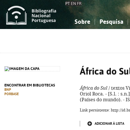
PT
EN
FR
Sobre
Pesquisa
Sobre a Bibliografia Nacional
Simples
Conhecimento, Informação...
Conhecimento, Informação...
Combinada
A
Ciências sociais...
Ciências sociais...
Arte, desporto...
Arte, desporto...
África do Su
ENCONTRAR EM BIBLIOTECAS
África do Sul
/ textos V
BNP
Oriol Roca. - [S.l. : s.n.]
PORBASE
(Países do mundo). - I
Link persistente: http://id
ADICIONAR À LISTA