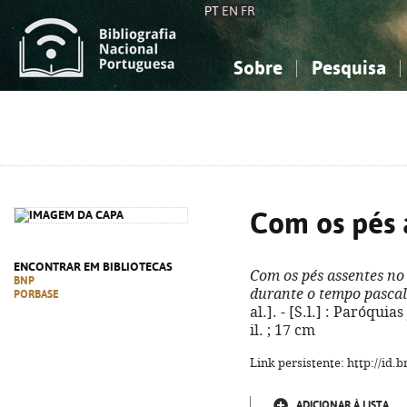
PT
EN
FR
Sobre
Pesquisa
Sobre a Bibliografia Nacional
Simples
Conhecimento, Informação...
Conhecimento, Informação...
Combinada
A
Ciências sociais...
Ciências sociais...
Arte, desporto...
Arte, desporto...
Com os pés 
ENCONTRAR EM BIBLIOTECAS
Com os pés assentes no
BNP
durante o tempo pascal
PORBASE
al.]. - [S.l.] : Paróquia
il. ; 17 cm
Link persistente: http://id
ADICIONAR À LISTA