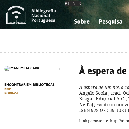
PT
EN
FR
Sobre
Pesquisa
Sobre a Bibliografia Nacional
Simples
Conhecimento, Informação...
Conhecimento, Informação...
Combinada
A
Ciências sociais...
Ciências sociais...
Arte, desporto...
Arte, desporto...
À espera d
ENCONTRAR EM BIBLIOTECAS
À espera de um novo c
BNP
Angelo Scola ; trad. Od
PORBASE
Braga : Editorial A.O., 2
Nell'attesa di un nuovo 
ISBN 978-972-39-1021-
Link persistente: http://id