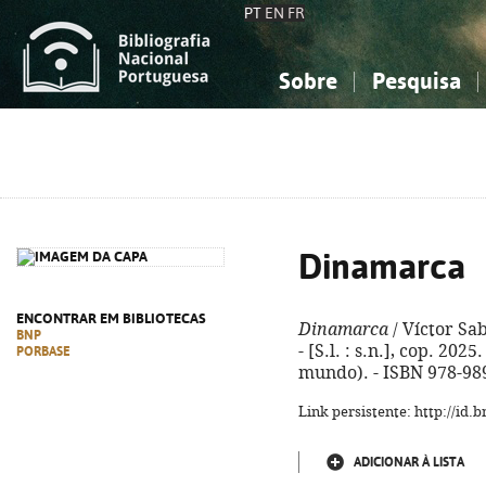
PT
EN
FR
Sobre
Pesquisa
Sobre a Bibliografia Nacional
Simples
Conhecimento, Informação...
Conhecimento, Informação...
Combinada
A
Ciências sociais...
Ciências sociais...
Arte, desporto...
Arte, desporto...
Dinamarca
ENCONTRAR EM BIBLIOTECAS
Dinamarca
/ Víctor Sab
BNP
- [S.l. : s.n.], cop. 2025.
PORBASE
mundo). - ISBN 978-98
Link persistente: http://id
ADICIONAR À LISTA