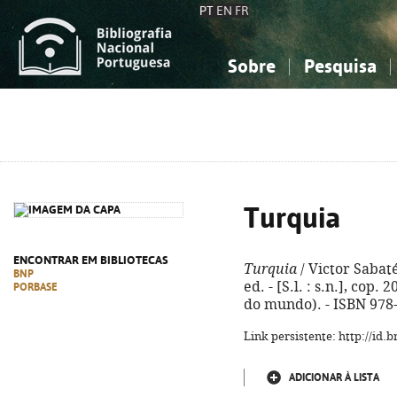
PT
EN
FR
Sobre
Pesquisa
Sobre a Bibliografia Nacional
Simples
Conhecimento, Informação...
Conhecimento, Informação...
Combinada
A
Ciências sociais...
Ciências sociais...
Arte, desporto...
Arte, desporto...
Turquia
ENCONTRAR EM BIBLIOTECAS
Turquia
/ Victor Sabaté
BNP
ed. - [S.l. : s.n.], cop. 2
PORBASE
do mundo). - ISBN 978
Link persistente: http://id
ADICIONAR À LISTA