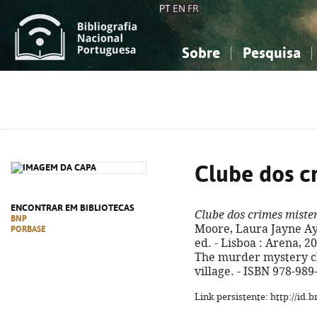
PT
EN
FR
Sobre
Pesquisa
Sobre a Bibliografia Nacional
Simples
Conhecimento, Informação...
Conhecimento, Informação...
Combinada
A
Ciências sociais...
Ciências sociais...
Arte, desporto...
Arte, desporto...
Clube dos c
ENCONTRAR EM BIBLIOTECAS
Clube dos crimes miste
BNP
Moore, Laura Jayne Ayr
PORBASE
ed. - Lisboa : Arena, 2025
The murder mystery cl
village. - ISBN 978-989
Link persistente: http://id