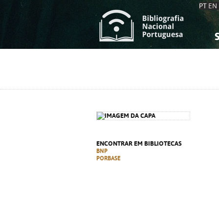
PT
EN
S
S
C
C
C
C
A
A
ENCONTRAR EM BIBLIOTECAS
BNP
PORBASE