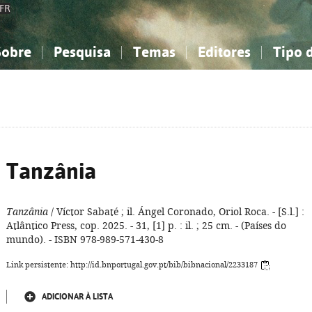
FR
Sobre
Pesquisa
Temas
Editores
Tipo 
obre a Bibliografia Nacional
imples
onhecimento, Informação...
onhecimento, Informação...
Combinada
A minha lista
Como utilizar
Filosofia, psicologia...
Filosofia, psicologia...
Perguntas frequente
iências sociais...
iências sociais...
Ciências exatas e naturais...
Ciências exatas e naturais...
rte, desporto...
rte, desporto...
Literatura, linguística...
Literatura, linguística...
Tanzânia
Tanzânia
/ Víctor Sabaté ; il. Ángel Coronado, Oriol Roca. - [S.l.] :
Atlântico Press, cop. 2025. - 31, [1] p. : il. ; 25 cm. - (Países do
mundo). - ISBN 978-989-571-430-8
Link persistente: http://id.bnportugal.gov.pt/bib/bibnacional/2233187
ADICIONAR À LISTA