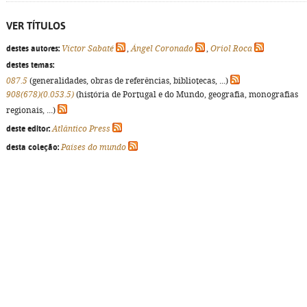
VER TÍTULOS
destes autores:
Víctor Sabaté
,
Ángel Coronado
,
Oriol Roca
destes temas:
087.5
(generalidades, obras de referências, bibliotecas, ...)
908(678)(0.053.5)
(história de Portugal e do Mundo, geografia, monografias
regionais, ...)
deste editor:
Atlântico Press
desta coleção:
Países do mundo