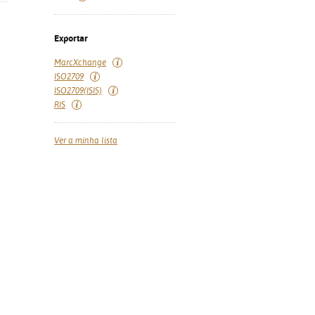
Exportar
MarcXchange
ISO2709
ISO2709(ISIS)
RIS
Ver a minha lista