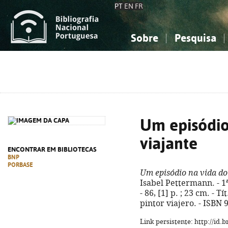
PT
EN
FR
Sobre
Pesquisa
Sobre a Bibliografia Nacional
Simples
Conhecimento, Informação...
Conhecimento, Informação...
Combinada
A
Ciências sociais...
Ciências sociais...
Arte, desporto...
Arte, desporto...
Um episódio
viajante
ENCONTRAR EM BIBLIOTECAS
BNP
PORBASE
Um episódio na vida do
Isabel Pettermann. - 1ª
- 86, [1] p. ; 23 cm. - T
pintor viajero. - ISBN
Link persistente: http://id