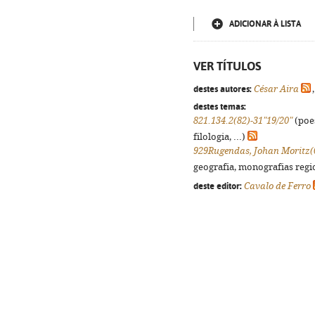
ADICIONAR À LISTA
VER TÍTULOS
destes autores:
César Aira
destes temas:
821.134.2(82)-31"19/20"
(poes
filologia, ...)
929Rugendas, Johan Moritz(
geografia, monografias regio
deste editor:
Cavalo de Ferro