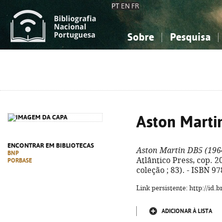
PT
EN
FR
Sobre
Pesquisa
Sobre a Bibliografia Nacional
Simples
Conhecimento, Informação...
Conhecimento, Informação...
Combinada
A
Ciências sociais...
Ciências sociais...
Arte, desporto...
Arte, desporto...
Aston Marti
ENCONTRAR EM BIBLIOTECAS
Aston Martin DB5 (196
BNP
Atlântico Press, cop. 202
PORBASE
coleção ; 83). - ISBN 9
Link persistente: http://id
ADICIONAR À LISTA