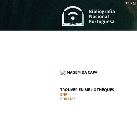
PT
EN
L
S
C
C
S
S
A
A
TROUVER EN BIBLIOTHÈQUES
BNP
PORBASE