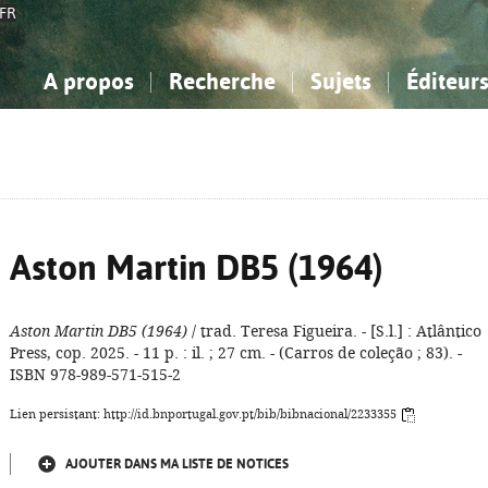
FR
A propos
Recherche
Sujets
Éditeur
a Bibliographie Nationale
imple
onnaissance, Information...
onnaissance, Information...
Avancée
Mes notices
Comment utiliser
Philosophie, psychologie...
Philosophie, psychologie...
Aide - FAQ
ciences sociales...
ciences sociales...
Mathématiques, sciences
Mathématiques, sciences
rts, sport...
rts, sport...
naturelles...
Littérature, linguistique...
naturelles...
Littérature, linguistique...
Aston Martin DB5 (1964)
Aston Martin DB5 (1964)
/ trad. Teresa Figueira. - [S.l.] : Atlântico
Press, cop. 2025. - 11 p. : il. ; 27 cm. - (Carros de coleção ; 83). -
ISBN 978-989-571-515-2
Lien persistant: http://id.bnportugal.gov.pt/bib/bibnacional/2233355
AJOUTER DANS MA LISTE DE NOTICES