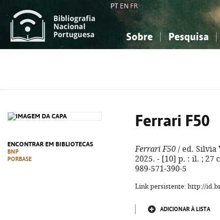
PT
EN
FR
Sobre
Pesquisa
Sobre a Bibliografia Nacional
Simples
Conhecimento, Informação...
Conhecimento, Informação...
Combinada
A
Ciências sociais...
Ciências sociais...
Arte, desporto...
Arte, desporto...
Ferrari F50
ENCONTRAR EM BIBLIOTECAS
Ferrari F50
/ ed. Silvia 
BNP
2025. - [10] p. : il. ; 2
PORBASE
989-571-390-5
Link persistente: http://id
ADICIONAR À LISTA