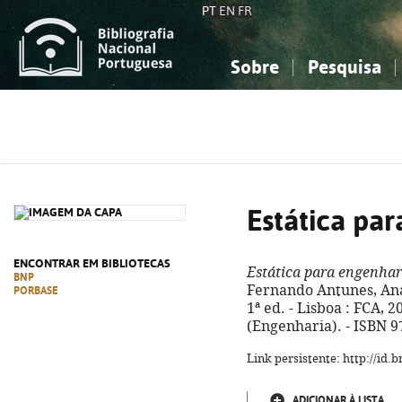
PT
EN
FR
Sobre
Pesquisa
Sobre a Bibliografia Nacional
Simples
Conhecimento, Informação...
Conhecimento, Informação...
Combinada
A
Ciências sociais...
Ciências sociais...
Arte, desporto...
Arte, desporto...
Estática pa
ENCONTRAR EM BIBLIOTECAS
Estática para engenhar
BNP
Fernando Antunes, Ana
PORBASE
1ª ed. - Lisboa : FCA, 202
(Engenharia). - ISBN 9
Link persistente: http://id
ADICIONAR À LISTA