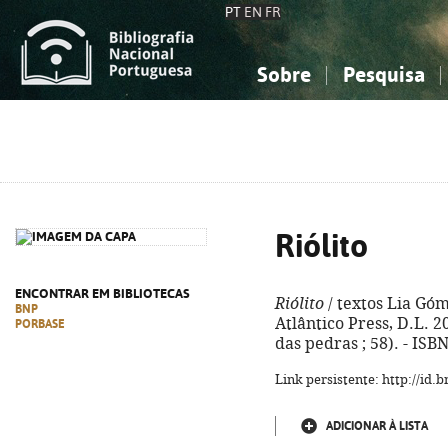
PT
EN
FR
Sobre
Pesquisa
Sobre a Bibliografia Nacional
Simples
Conhecimento, Informação...
Conhecimento, Informação...
Combinada
A
Ciências sociais...
Ciências sociais...
Arte, desporto...
Arte, desporto...
Riólito
ENCONTRAR EM BIBLIOTECAS
Riólito
/ textos Lia Góme
BNP
Atlântico Press, D.L. 202
PORBASE
das pedras ; 58). - ISB
Link persistente: http://id
ADICIONAR À LISTA