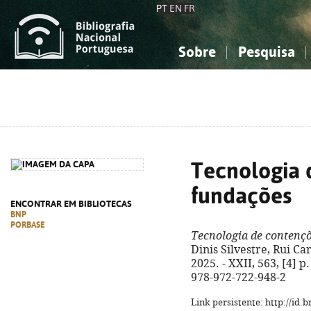
PT
EN
FR
Sobre
Pesquisa
Sobre a Bibliografia Nacional
Simples
Conhecimento, Informação...
Conhecimento, Informação...
Combinada
A
Ciências sociais...
Ciências sociais...
Arte, desporto...
Arte, desporto...
Tecnologia 
fundações
ENCONTRAR EM BIBLIOTECAS
BNP
PORBASE
Tecnologia de contençõ
Dinis Silvestre, Rui Car
2025. - XXII, 563, [4] p.
978-972-722-948-2
Link persistente: http://id