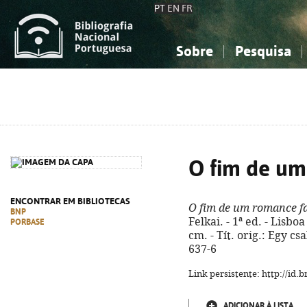
PT
EN
FR
Sobre
Pesquisa
Sobre a Bibliografia Nacional
Simples
Conhecimento, Informação...
Conhecimento, Informação...
Combinada
A
Ciências sociais...
Ciências sociais...
Arte, desporto...
Arte, desporto...
O fim de um
ENCONTRAR EM BIBLIOTECAS
O fim de um romance f
BNP
Felkai. - 1ª ed. - Lisboa
PORBASE
cm. - Tít. orig.: Egy c
637-6
Link persistente: http://id
ADICIONAR À LISTA