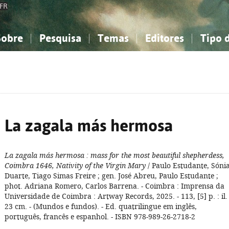
FR
Sobre
Pesquisa
Temas
Editores
Tipo 
obre a Bibliografia Nacional
imples
onhecimento, Informação...
onhecimento, Informação...
Combinada
A minha lista
Como utilizar
Filosofia, psicologia...
Filosofia, psicologia...
Perguntas frequente
iências sociais...
iências sociais...
Ciências exatas e naturais...
Ciências exatas e naturais...
rte, desporto...
rte, desporto...
Literatura, linguística...
Literatura, linguística...
La zagala más hermosa
La zagala más hermosa
: mass for the most beautiful shepherdess,
Coimbra 1646, Nativity of the Virgin Mary
/ Paulo Estudante, Sóni
Duarte, Tiago Simas Freire ; gen. José Abreu, Paulo Estudante ;
phot. Adriana Romero, Carlos Barrena. - Coimbra : Imprensa da
Universidade de Coimbra : Artway Records, 2025. - 113, [5] p. : il. 
23 cm. - (Mundos e fundos). - Ed. quatrilingue em inglês,
português, francês e espanhol. - ISBN 978-989-26-2718-2