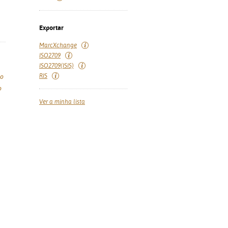
Exportar
MarcXchange
ISO2709
ISO2709(ISIS)
RIS
ro
o
Ver a minha lista