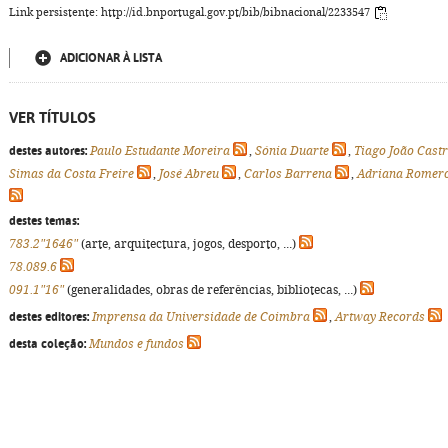
Link persistente: http://id.bnportugal.gov.pt/bib/bibnacional/2233547
ADICIONAR À LISTA
VER TÍTULOS
destes autores:
Paulo Estudante Moreira
,
Sónia Duarte
,
Tiago João Cast
Simas da Costa Freire
,
José Abreu
,
Carlos Barrena
,
Adriana Romer
destes temas:
783.2"1646"
(arte, arquitectura, jogos, desporto, ...)
78.089.6
091.1"16"
(generalidades, obras de referências, bibliotecas, ...)
destes editores:
Imprensa da Universidade de Coimbra
,
Artway Records
desta coleção:
Mundos e fundos