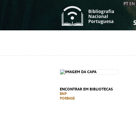
PT
EN
S
S
C
C
C
C
A
A
ENCONTRAR EM BIBLIOTECAS
BNP
PORBASE