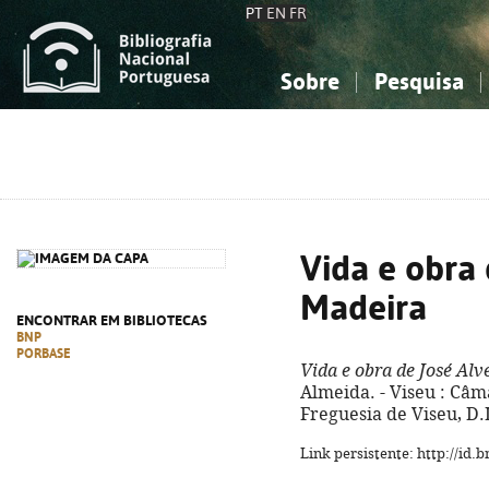
PT
EN
FR
Sobre
Pesquisa
Sobre a Bibliografia Nacional
Simples
Conhecimento, Informação...
Conhecimento, Informação...
Combinada
A
Ciências sociais...
Ciências sociais...
Arte, desporto...
Arte, desporto...
Vida e obra 
Madeira
ENCONTRAR EM BIBLIOTECAS
BNP
PORBASE
Vida e obra de José Al
Almeida. - Viseu : Câm
Freguesia de Viseu, D.L.
Link persistente: http://id