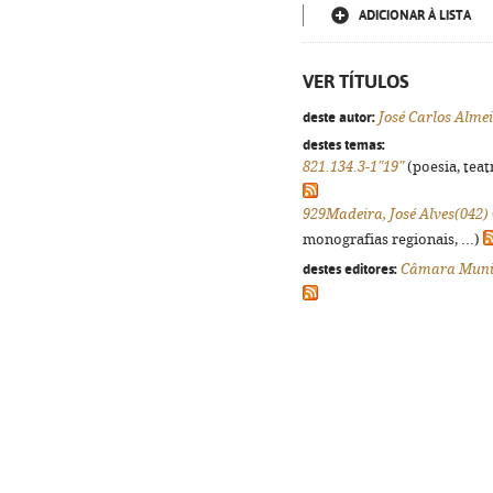
ADICIONAR À LISTA
VER TÍTULOS
deste autor:
José Carlos Alme
destes temas:
821.134.3-1"19"
(poesia, teat
929Madeira, José Alves(042)
monografias regionais, ...)
destes editores:
Câmara Munic