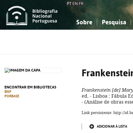
PT
EN
FR
Sobre
Pesquisa
Sobre a Bibliografia Nacional
Simples
Conhecimento, Informação...
Conhecimento, Informação...
Combinada
A
Ciências sociais...
Ciências sociais...
Arte, desporto...
Arte, desporto...
Frankenstei
ENCONTRAR EM BIBLIOTECAS
Frankenstein [de] Mary
BNP
ed. - Lisboa : Fábula Edu
PORBASE
- (Análise de obras ess
Link persistente: http://id
ADICIONAR À LISTA