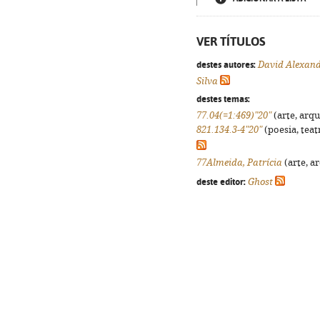
VER TÍTULOS
destes autores:
David Alexand
Silva
destes temas:
77.04(=1:469)"20"
(arte, arqu
821.134.3-4"20"
(poesia, teat
77Almeida, Patrícia
(arte, ar
deste editor:
Ghost