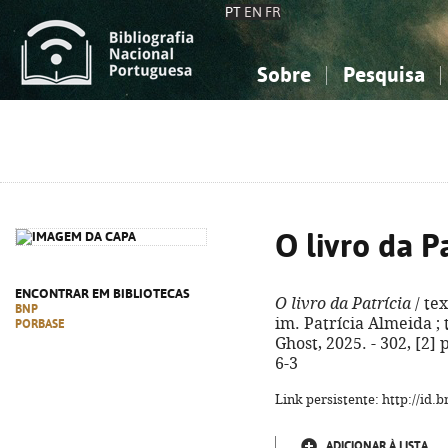
PT
EN
FR
Sobre
Pesquisa
Sobre a Bibliografia Nacional
Simples
Conhecimento, Informação...
Conhecimento, Informação...
Combinada
A
Ciências sociais...
Ciências sociais...
Arte, desporto...
Arte, desporto...
O livro da P
ENCONTRAR EM BIBLIOTECAS
O livro da Patrícia
/ te
BNP
im. Patrícia Almeida ; tr
PORBASE
Ghost, 2025. - 302, [2] 
6-3
Link persistente: http://id
ADICIONAR À LISTA