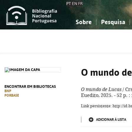
PT
EN
FR
Sobre
Pesquisa
Sobre a Bibliografia Nacional
Simples
Conhecimento, Informação...
Conhecimento, Informação...
Combinada
A
Ciências sociais...
Ciências sociais...
Arte, desporto...
Arte, desporto...
O mundo de
ENCONTRAR EM BIBLIOTECAS
O mundo de Lucas
/ Crs
BNP
Euedito, 2025. - 52 p. :
PORBASE
Link persistente: http://id
ADICIONAR À LISTA