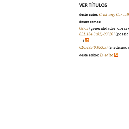
VER TÍTULOS
deste autor:
Cristiany Carval
destes temas:
087.5
(generalidades, obras d
821.134.3(81)-93"20"
(poesia,
...)
616.895(0.053.5)
(medicina, e
deste editor:
Euedito