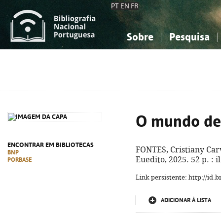
PT
EN
FR
Sobre
Pesquisa
Sobre a Bibliografia Nacional
Simples
Conhecimento, Informação...
Conhecimento, Informação...
Combinada
A
Ciências sociais...
Ciências sociais...
Arte, desporto...
Arte, desporto...
O mundo de
ENCONTRAR EM BIBLIOTECAS
FONTES, Cristiany Car
BNP
Euedito, 2025. 52 p. : 
PORBASE
Link persistente: http://id
ADICIONAR À LISTA