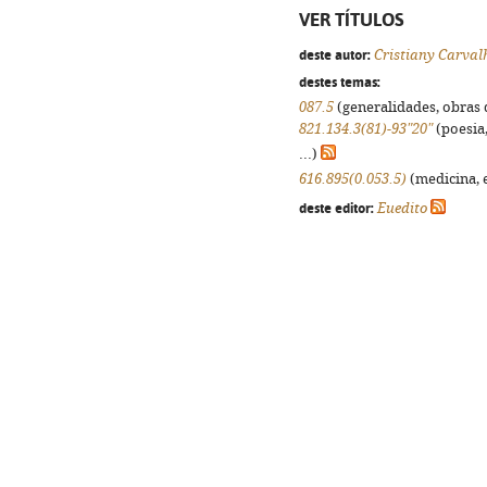
VER TÍTULOS
deste autor:
Cristiany Carval
destes temas:
087.5
(generalidades, obras d
821.134.3(81)-93"20"
(poesia,
...)
616.895(0.053.5)
(medicina, e
deste editor:
Euedito