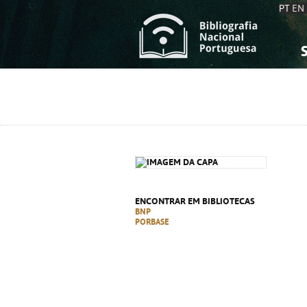
PT
EN
S
S
C
C
C
C
A
A
ENCONTRAR EM BIBLIOTECAS
BNP
PORBASE