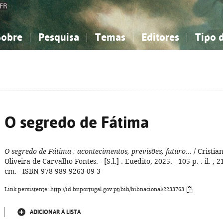
FR
Sobre
Pesquisa
Temas
Editores
Tipo 
obre a Bibliografia Nacional
imples
onhecimento, Informação...
onhecimento, Informação...
Combinada
A minha lista
Como utilizar
Filosofia, psicologia...
Filosofia, psicologia...
Perguntas frequente
iências sociais...
iências sociais...
Ciências exatas e naturais...
Ciências exatas e naturais...
rte, desporto...
rte, desporto...
Literatura, linguística...
Literatura, linguística...
O segredo de Fátima
O segredo de Fátima
: acontecimentos, previsões, futuro...
/ Cristia
Oliveira de Carvalho Fontes. - [S.l.] : Euedito, 2025. - 105 p. : il. ; 2
cm. - ISBN 978-989-9263-09-3
Link persistente: http://id.bnportugal.gov.pt/bib/bibnacional/2233763
ADICIONAR À LISTA