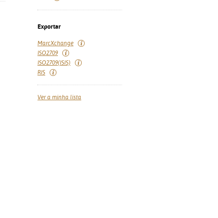
Exportar
MarcXchange
ISO2709
ISO2709(ISIS)
RIS
Ver a minha lista