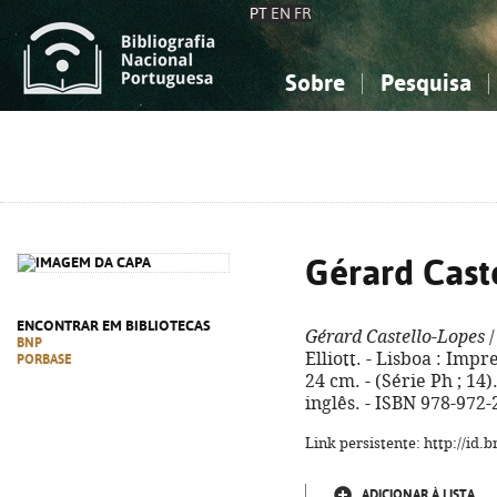
PT
EN
FR
Sobre
Pesquisa
Sobre a Bibliografia Nacional
Simples
Conhecimento, Informação...
Conhecimento, Informação...
Combinada
A
Ciências sociais...
Ciências sociais...
Arte, desporto...
Arte, desporto...
Gérard Cast
ENCONTRAR EM BIBLIOTECAS
Gérard Castello-Lopes
/
BNP
Elliott. - Lisboa : Impre
PORBASE
24 cm. - (Série Ph ; 14
inglês. - ISBN 978-972
Link persistente: http://id
ADICIONAR À LISTA