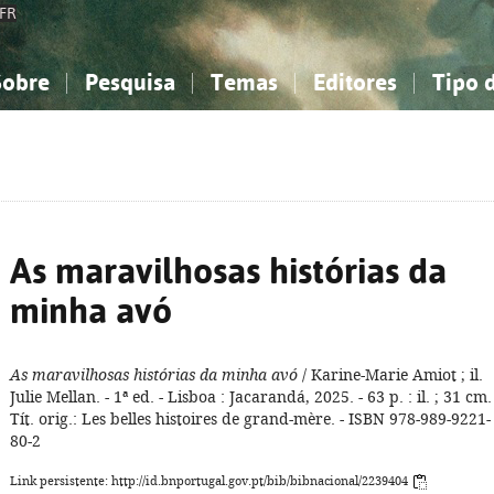
FR
Sobre
Pesquisa
Temas
Editores
Tipo 
obre a Bibliografia Nacional
imples
onhecimento, Informação...
onhecimento, Informação...
Combinada
A minha lista
Como utilizar
Filosofia, psicologia...
Filosofia, psicologia...
Perguntas frequente
iências sociais...
iências sociais...
Ciências exatas e naturais...
Ciências exatas e naturais...
rte, desporto...
rte, desporto...
Literatura, linguística...
Literatura, linguística...
As maravilhosas histórias da
minha avó
As maravilhosas histórias da minha avó
/ Karine-Marie Amiot ; il.
Julie Mellan. - 1ª ed. - Lisboa : Jacarandá, 2025. - 63 p. : il. ; 31 cm.
Tít. orig.: Les belles histoires de grand-mère. - ISBN 978-989-9221-
80-2
Link persistente: http://id.bnportugal.gov.pt/bib/bibnacional/2239404