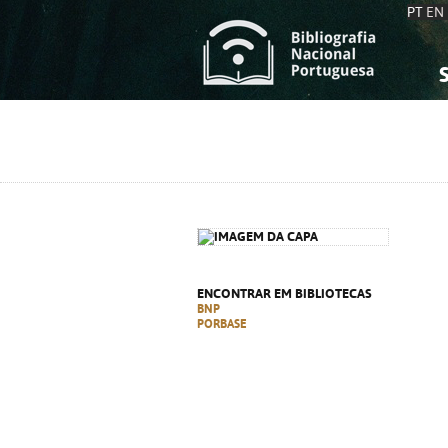
PT
EN
S
S
C
C
C
C
A
A
ENCONTRAR EM BIBLIOTECAS
BNP
PORBASE