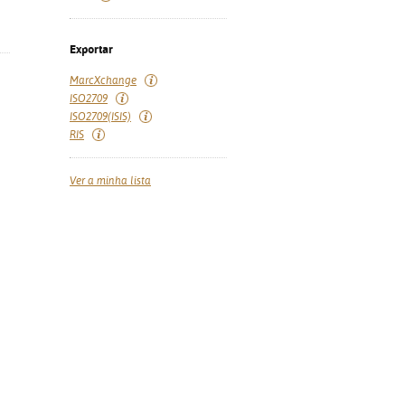
Exportar
MarcXchange
ISO2709
ISO2709(ISIS)
RIS
Ver a minha lista