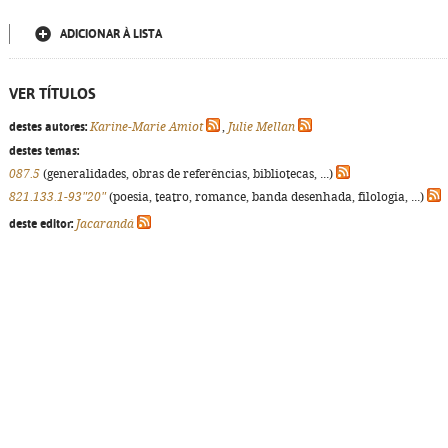
ADICIONAR À LISTA
VER TÍTULOS
destes autores:
Karine-Marie Amiot
,
Julie Mellan
destes temas:
087.5
(generalidades, obras de referências, bibliotecas, ...)
821.133.1-93"20"
(poesia, teatro, romance, banda desenhada, filologia, ...)
deste editor:
Jacarandá