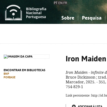
PT
EN
FR
Sobre
Pesquisa
Sobre a Bibliografia Nacional
Simples
Conhecimento, Informação...
Conhecimento, Informação...
Combinada
A
Ciências sociais...
Ciências sociais...
Arte, desporto...
Arte, desporto...
Iron Maiden 
ENCONTRAR EM BIBLIOTECAS
Iron Maiden - infinite 
BNP
Bruce Dickinson ; trad.
PORBASE
Marcador, 2025. - 351, [
754-829-1
Link persistente: http://id
ADICIONAR À LISTA