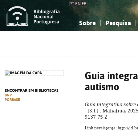
PT
EN
FR
Sobre
Pesquisa
Sobre a Bibliografia Nacional
Simples
Conhecimento, Informação...
Conhecimento, Informação...
Combinada
A
Ciências sociais...
Ciências sociais...
Arte, desporto...
Arte, desporto...
Guia integra
autismo
ENCONTRAR EM BIBLIOTECAS
BNP
PORBASE
Guia integrativo sobre
- [S.l.] : Mahatma, 2025
9137-75-2
Link persistente: http://id