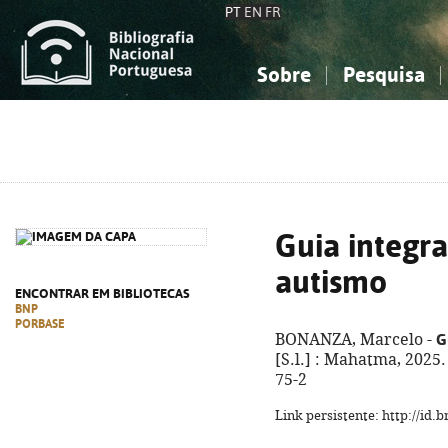
PT
EN
FR
Sobre
Pesquisa
Sobre a Bibliografia Nacional
Simples
Conhecimento, Informação...
Conhecimento, Informação...
Combinada
A
Ciências sociais...
Ciências sociais...
Arte, desporto...
Arte, desporto...
Guia integra
autismo
ENCONTRAR EM BIBLIOTECAS
BNP
PORBASE
G
BONANZA, Marcelo -
[S.l.] : Mahatma, 2025.
75-2
Link persistente: http://id