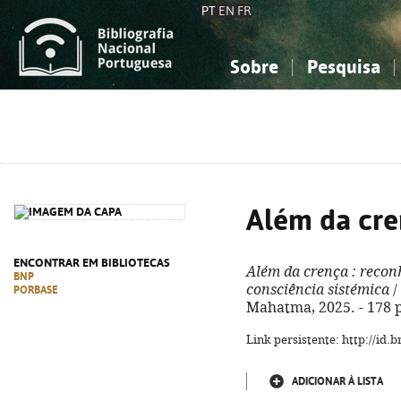
PT
EN
FR
Sobre
Pesquisa
Sobre a Bibliografia Nacional
Simples
Conhecimento, Informação...
Conhecimento, Informação...
Combinada
A
Ciências sociais...
Ciências sociais...
Arte, desporto...
Arte, desporto...
Além da cr
ENCONTRAR EM BIBLIOTECAS
Além da crença
: recon
BNP
consciência sistémica
/
PORBASE
Mahatma, 2025. - 178 p
Link persistente: http://id
ADICIONAR À LISTA