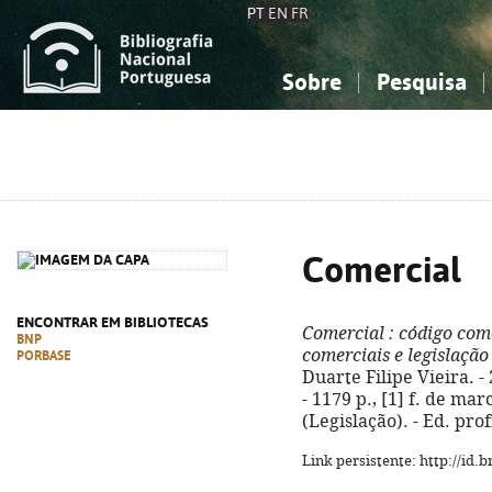
PT
EN
FR
Sobre
Pesquisa
Sobre a Bibliografia Nacional
Simples
Conhecimento, Informação...
Conhecimento, Informação...
Combinada
A
Ciências sociais...
Ciências sociais...
Arte, desporto...
Arte, desporto...
Comercial
ENCONTRAR EM BIBLIOTECAS
Comercial
: código come
BNP
comerciais e legislaçã
PORBASE
Duarte Filipe Vieira. - 
- 1179 p., [1] f. de ma
(Legislação). - Ed. pro
Link persistente: http://id