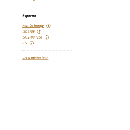
Exportar
MarcXchange
ISO2709
ISO2709(ISIS)
RIS
Ver a minha lista