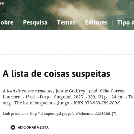
FR
Sobre
Pesquisa
Temas
Editores
Tipo 
obre a Bibliografia Nacional
imples
onhecimento, Informação...
onhecimento, Informação...
Combinada
A minha lista
Como utilizar
Filosofia, psicologia...
Filosofia, psicologia...
Perguntas frequente
iências sociais...
iências sociais...
Ciências exatas e naturais...
Ciências exatas e naturais...
rte, desporto...
rte, desporto...
Literatura, linguística...
Literatura, linguística...
A lista de coisas suspeitas
A lista de coisas suspeitas
/ Jennie Godfrey ; trad. Célia Correia
Loureiro. - 1ª ed. - Porto : Singular, 2025. - 389, [3] p. ; 24 cm. - Tít
orig.: The list of suspicious things. - ISBN 978-989-789-289-9
Link persistente: http://id.bnportugal.gov.pt/bib/bibnacional/2239868
ADICIONAR À LISTA