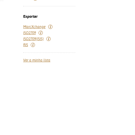
Exportar
MarcXchange
ISO2709
ISO2709(ISIS)
RIS
Ver a minha lista