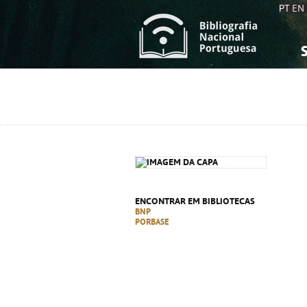
PT
EN
S
S
C
C
C
C
A
A
ENCONTRAR EM BIBLIOTECAS
BNP
PORBASE