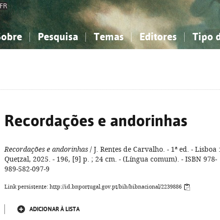
FR
Sobre
Pesquisa
Temas
Editores
Tipo 
obre a Bibliografia Nacional
imples
onhecimento, Informação...
onhecimento, Informação...
Combinada
A minha lista
Como utilizar
Filosofia, psicologia...
Filosofia, psicologia...
Perguntas frequente
iências sociais...
iências sociais...
Ciências exatas e naturais...
Ciências exatas e naturais...
rte, desporto...
rte, desporto...
Literatura, linguística...
Literatura, linguística...
Recordações e andorinhas
Recordações e andorinhas
/ J. Rentes de Carvalho. - 1ª ed. - Lisboa 
Quetzal, 2025. - 196, [9] p. ; 24 cm. - (Língua comum). - ISBN 978-
989-582-097-9
Link persistente: http://id.bnportugal.gov.pt/bib/bibnacional/2239886
ADICIONAR À LISTA