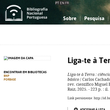
PT
EN
FR
Sobre
Pesquisa
Sobre a Bibliografia Nacional
Simples
Conhecimento, Informação...
Conhecimento, Informação...
Combinada
A
Ciências sociais...
Ciências sociais...
Arte, desporto...
Arte, desporto...
Liga-te à Te
ENCONTRAR EM BIBLIOTECAS
Liga-te à Terra
: ciênci
BNP
básico
/ Carlos Cachado
PORBASE
rev. científico Miguel B
Raiz, 2025. - 223 p. : i
Link persistente: http://id
ADICIONAR À LISTA