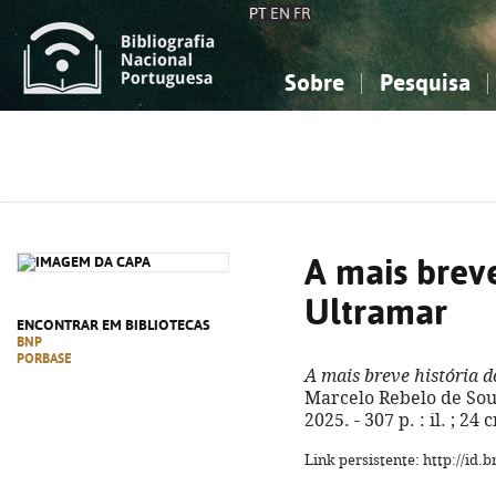
PT
EN
FR
Sobre
Pesquisa
Sobre a Bibliografia Nacional
Simples
Conhecimento, Informação...
Conhecimento, Informação...
Combinada
A
Ciências sociais...
Ciências sociais...
Arte, desporto...
Arte, desporto...
A mais breve
Ultramar
ENCONTRAR EM BIBLIOTECAS
BNP
PORBASE
A mais breve história 
Marcelo Rebelo de Sousa
2025. - 307 p. : il. ; 2
Link persistente: http://id