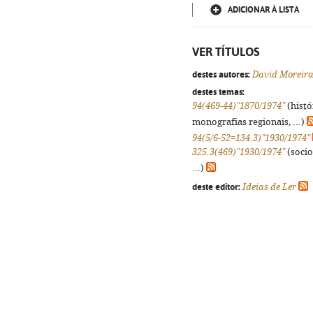
ADICIONAR À LISTA
VER TÍTULOS
destes autores:
David Moreir
destes temas:
94(469-44)"1870/1974"
(histó
monografias regionais, ...)
94(5/6-52=134.3)"1930/1974"
325.3(469)"1930/1974"
(socio
...)
deste editor:
Ideias de Ler