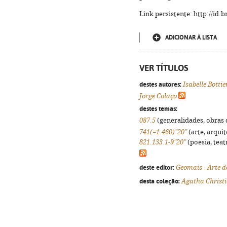
Link persistente: http://id
ADICIONAR À LISTA
VER TÍTULOS
destes autores:
Isabelle Bottie
Jorge Colaço
destes temas:
087.5
(generalidades, obras d
741(=1:460)"20"
(arte, arquit
821.133.1-9"20"
(poesia, teat
deste editor:
Geomais - Arte d
desta coleção:
Agatha Christi