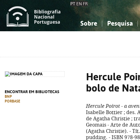
PT
EN
FR
Sobre
Pesquisa
Sobre a Bibliografia Nacional
Simples
Conhecimento, Informação...
Conhecimento, Informação...
Combinada
A
Ciências sociais...
Ciências sociais...
Arte, desporto...
Arte, desporto...
Hercule Poir
bolo de Nat
ENCONTRAR EM BIBLIOTECAS
BNP
PORBASE
Hercule Poirot - a aven
Isabelle Bottier ; des.
de Agatha Christie ; tra
Geomais - Arte de Autor, 
(Agatha Christie). - Tí
pudding. - ISBN 978-9