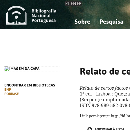
PT
EN
FR
Sobre
Pesquisa
Sobre a Bibliografia Nacional
Simples
Conhecimento, Informação...
Conhecimento, Informação...
Combinada
A
Ciências sociais...
Ciências sociais...
Arte, desporto...
Arte, desporto...
Relato de ce
ENCONTRAR EM BIBLIOTECAS
Relato de certos factos
/
BNP
1ª ed. - Lisboa : Quetzal
PORBASE
(Serpente emplumada). -
ISBN 978-989-582-078-
Link persistente: http://id
ADICIONAR À LISTA