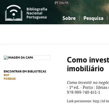
PT
EN
FR
Sobre
Pesquisa
Sobre a Bibliografia Nacional
Simples
Conhecimento, Informação...
Conhecimento, Informação...
Combinada
A
Ciências sociais...
Ciências sociais...
Arte, desporto...
Arte, desporto...
Como invest
imobiliário
ENCONTRAR EM BIBLIOTECAS
BNP
PORBASE
Como investir no negóc
- 1ª ed. - Porto : Ideias
978-989-740-451-1
Link persistente: http://id