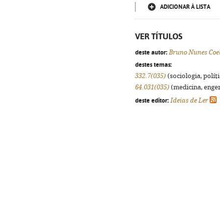
ADICIONAR À LISTA
VER TÍTULOS
deste autor:
Bruno Nunes Coe
destes temas:
332.7(035)
(sociologia, políti
64.031(035)
(medicina, engenh
deste editor:
Ideias de Ler